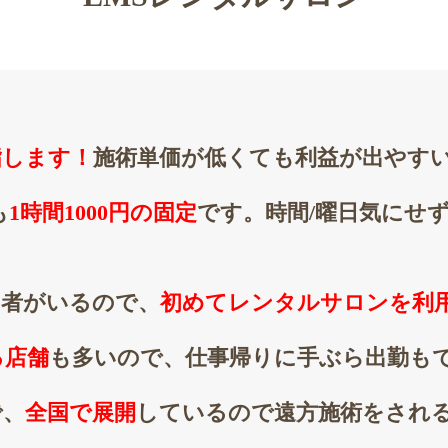
指します！
施術単価が低くても利益が出やす
も
1時間1000円の固定
です。時間/曜日気にせ
当者がいるので、
初めてレンタルサロンを利
る店舗
も多いので、仕事帰りに手ぶら出勤も
で、
全国で展開
しているので遠方施術をされ