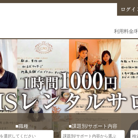
利用料金/
■職種
■課題別/サポート内容