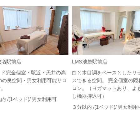
成増駅前店
LMS池袋駅前店
ッド完全個室・駅近・天井の高
白と木目調をベースとしたリ
5mの良空間・男女利用可能サロ
スできる空間。 完全個室の隠
す。
ロン。（ヨガマットあり、よ
し機器持込可）
内 /(1ベッド)/ 男女利用可
３分以内 /(1ベッド)/ 男女利用