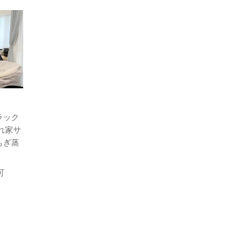
ラック
れ家サ
もぎ蒸
可