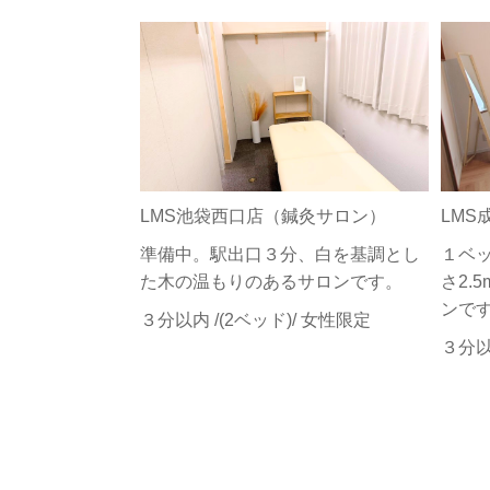
LMS池袋西口店（鍼灸サロン）
LMS
準備中。駅出口３分、白を基調とし
１ベ
た木の温もりのあるサロンです。
さ2.
ンで
３分以内 /(2ベッド)/ 女性限定
３分以